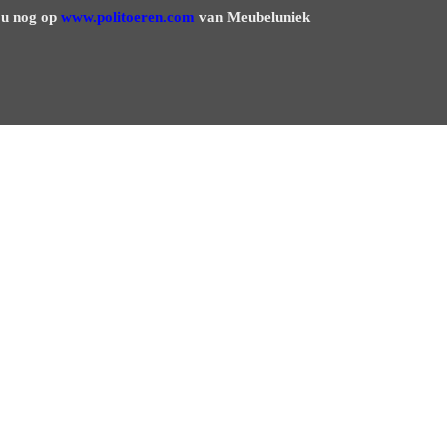
t u nog op
www.politoeren.com
van Meubeluniek