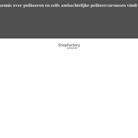
 kennis over politoeren en zelfs ambachtelijke politoercursussen vind
Webwinkel gemaakt met
ShopFactory webwinkel
software.