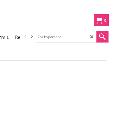
0
t/m L
Restauratiematerialen M t/m Z
Gebruiksaanwijzingen