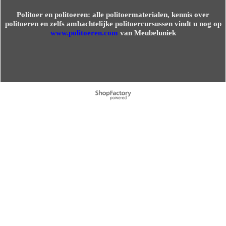
Politoer en politoeren: alle politoermaterialen, kennis over
politoeren en zelfs ambachtelijke politoercursussen vindt u nog op
www.politoeren.com
van Meubeluniek
Webwinkel gemaakt met ShopFactory webwinkel software.